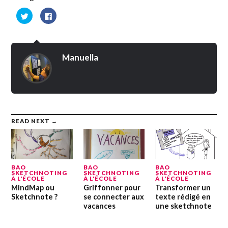
Cliquez
Cliquez
pour
pour
partager
partager
sur
sur
Twitter(ouvre
Facebook(ouvre
dans
dans
une
une
Manuella
nouvelle
nouvelle
fenêtre)
fenêtre)
READ NEXT →
BAO
BAO
BAO
SKETCHNOTING
SKETCHNOTING
SKETCHNOTING
À L'ÉCOLE
À L'ÉCOLE
À L'ÉCOLE
MindMap ou
Griffonner pour
Transformer un
Sketchnote ?
se connecter aux
texte rédigé en
vacances
une sketchnote