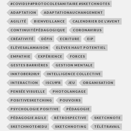
#COVID19 #PROTOCOLESANITAIRE #SKETCHNOTES
ADAPTATION
ADAPTATIONAUCHANGEMENT
AGILITÉ
BIENVEILLANCE
CALENDRIER DE L'AVENT
CONTINUITÉPÉDAGOGIQUE
CORONAVIRUS
CRÉATIVITÉ
DÉFIS
ECRITURE
EIP
ELÈVESALAMAISON
ELÈVES HAUT POTENTIEL
EMPATHIE
EXPÉRIENCE
FORCES
GESTES BARRIÈRES
GESTION MENTALE
INKTOBER2019
INTELLIGENCE COLLECTIVE
INTERACTION
ISC19FR
JEU
ORGANISATION
PENSÉE VISUELLE
PHOTOLANGAGE
POSITIVESKETCHING
POUVOIRS
PSYCHOLOGIE POSITIVE
PÉDAGOGIE
PÉDAGOGIE AGILE
RÉTROSPECTIVE
SKETCHNOTE
SKETCHNOTE4EDU
SKETCHNOTING
TÉLÉTRAVAIL