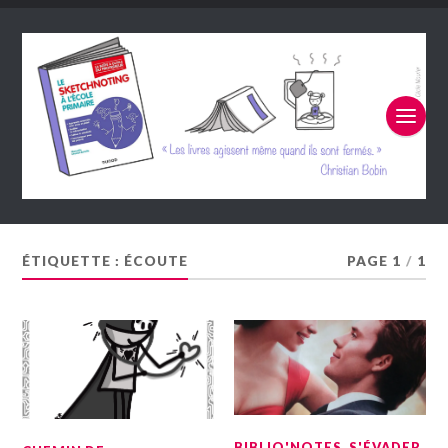
ÉTIQUETTE :
ÉCOUTE
PAGE 1
/
1
BIBLIO'NOTES
,
S'ÉVADER